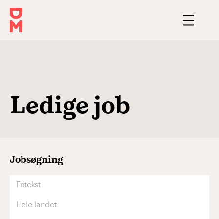
Akademiker?
Find
dit
nye
job
her
Ledige job
Jobsøgning